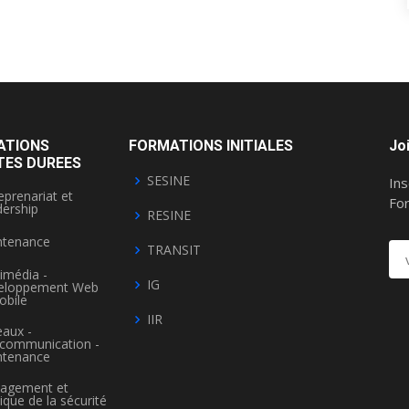
ATIONS
FORMATIONS INITIALES
Jo
TES DUREES
SESINE
Ins
eprenariat et
Fo
ership
RESINE
ntenance
TRANSIT
imédia -
IG
eloppement Web
obile
IIR
aux -
écommunication -
ntenance
agement et
tique de la sécurité