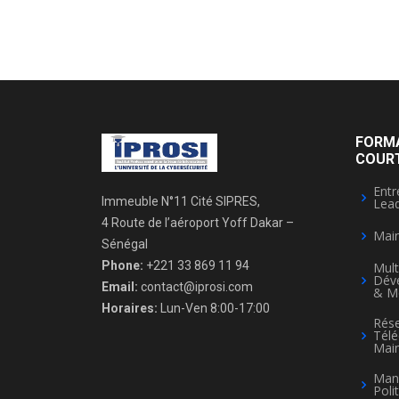
FORM
COUR
Entr
Immeuble N°11 Cité SIPRES,
Lead
4 Route de l’aéroport Yoff Dakar –
Mai
Sénégal
Phone:
+221 33 869 11 94
Mult
Dév
Email:
contact@iprosi.com
& M
Horaires:
Lun-Ven 8:00-17:00
Rése
Tél
Mai
Man
Poli