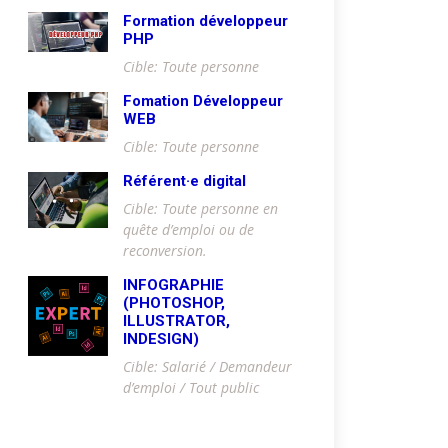
Formation développeur
PHP
Cible: Toute personne
Fomation Développeur
WEB
Cible: Toute personne
Référent·e digital
Cible: Toute personne en
quête d’emploi ou de
reconversion.
INFOGRAPHIE
(PHOTOSHOP,
ILLUSTRATOR,
INDESIGN)
Cible: Salarié / Demandeur
d’emploi / Tout public