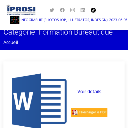
INFOGRAPHIE (PHOTOSHOP, ILLUSTRATOR, INDESIGN): 2023-06-05 au 
Catégorie: Formation Bureautique
Accueil
Voir détails