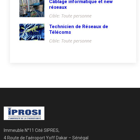
Câblage informatique et new
réseaux
Cible: Toute personne
Technicien de Réseaux de
Télécoms
Cible: Toute personne
Immeuble N°11 Cité SIPRES,
4 Route de l’aéroport Yoff Dakar – Sénégal