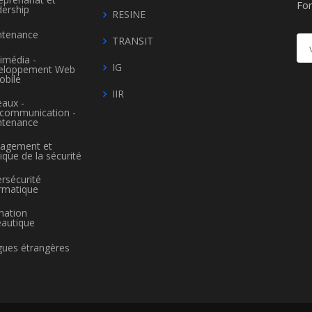
Fo
ership
RESINE
ntenance
TRANSIT
imédia -
IG
eloppement Web
obile
IIR
aux -
écommunication -
ntenance
agement et
tique de la sécurité
rsécurité
rmatique
mation
autique
ues étrangères