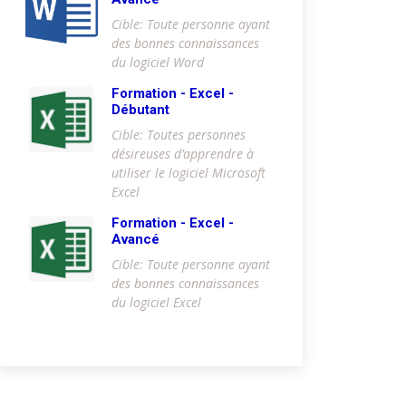
Cible: Toute personne ayant
des bonnes connaissances
du logiciel Word
Formation - Excel -
Débutant
Cible: Toutes personnes
désireuses d’apprendre à
utiliser le logiciel Microsoft
Excel
Formation - Excel -
Avancé
Cible: Toute personne ayant
des bonnes connaissances
du logiciel Excel