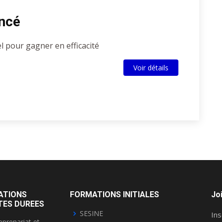
ancé
el pour gagner en efficacité
Voir détails
ATIONS
FORMATIONS INITIALES
Jo
TES DUREES
SESINE
Ins
eprenariat et