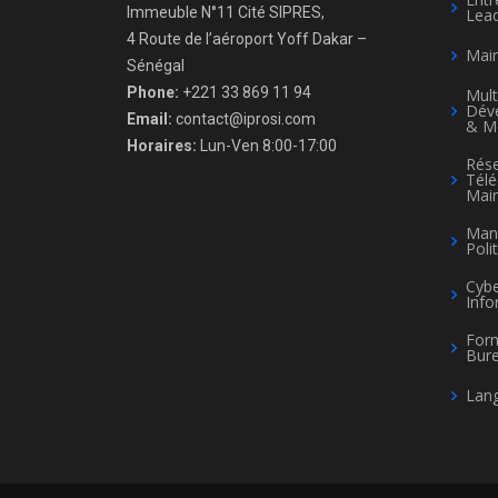
Immeuble N°11 Cité SIPRES,
Lead
4 Route de l’aéroport Yoff Dakar –
Mai
Sénégal
Phone:
+221 33 869 11 94
Mult
Dév
Email:
contact@iprosi.com
& M
Horaires:
Lun-Ven 8:00-17:00
Rése
Tél
Mai
Man
Poli
Cybe
Info
For
Bure
Lang