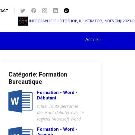
TACT
INFOGRAPHIE (PHOTOSHOP, ILLUSTRATOR, INDESIGN): 2023-06-05 au
Accueil
Catégorie: Formation
Bureautique
Formation - Word -
Débutant
Cible: Toute personne
désurant débuter avec le
logiciel Microsoft Word
Formation - Word -
Avancé