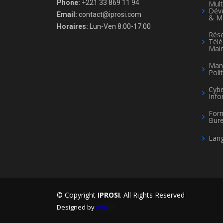
Phone:
+221 33 869 11 94
Mult
Dév
Email:
contact@iprosi.com
& M
Horaires:
Lun-Ven 8:00-17:00
Rése
Tél
Mai
Man
Poli
Cybe
Info
For
Bure
Lang
© Copyright
IPROSI
. All Rights Reserved
Designed by
IPROSI