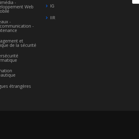
imédia -
IG
eloppement Web
obile
IIR
aux -
écommunication -
ntenance
agement et
tique de la sécurité
rsécurité
rmatique
mation
autique
ues étrangères