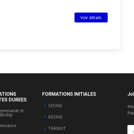
Voir détails
ATIONS
FORMATIONS INITIALES
Jo
TES DUREES
SESINE
Ins
eprenariat et
Fo
ership
RESINE
ntenance
TRANSIT