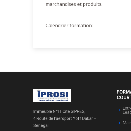
marchandises et produits.
Calendrier formation:
FORM
COUR
Entr
Immeuble N°11 Cité SIPRES,
Lead
4 Route de l’aéroport Yoff Dakar –
Mai
Sénégal